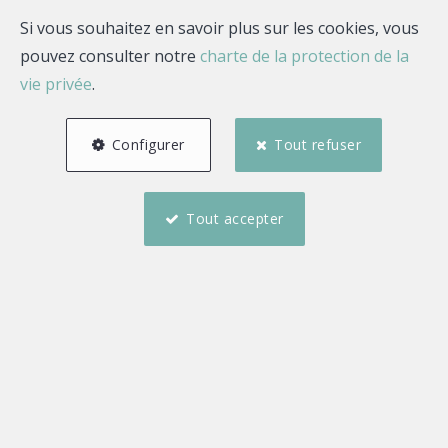
Maisons à vendre à
Si vous souhaitez en savoir plus sur les cookies, vous
Mouscron (7700),
pouvez consulter notre
charte de la protection de la
Comines (7780) et
vie privée
.
environs
Configurer
Tout refuser
Retrouvez ci-dessous nos maisons à
Tout accepter
vendre dans la région de Mouscron.
Vous souhaitez visiter ? Contactez-nous !